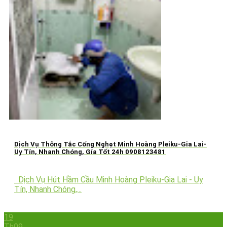
Dịch Vụ Thông Tắc Cống Nghẹt Minh Hoàng Pleiku-Gia Lai-
Uy Tín, Nhanh Chóng, Gía Tốt 24h 0908123481
Dịch Vụ Hút Hầm Cầu Minh Hoàng Pleiku-Gia Lai - Uy
Tín, Nhanh Chóng,...
19
Th09