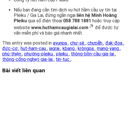
Nếu bạn đang cần tìm dịch vụ hút hầm cầu uy tín tại
Pleiku / Gia Lai, đừng ngần ngại
liên hệ Minh Hoàng
Pleiku
qua số điện thoại
058 788 1881
hoặc truy cập
website
www.huthamcaugialai.com
để được tư
vấn miễn phí và báo giá nhanh nhất.
This entry was posted in
ayunpa
,
chư-sê
,
chưpẳh
,
đak-đoa
,
đức-cơ
,
hut-ham-cau
,
iagrai
,
kbang
,
krôngpa
,
mang-yang
,
phú-thiện
,
phường-pleiku
,
pleiku
,
thông-bồn-cầu-gia-lai
,
thông-cống-nghẹt-gia-lai
,
tin-tuc
,
Bài viết liên quan