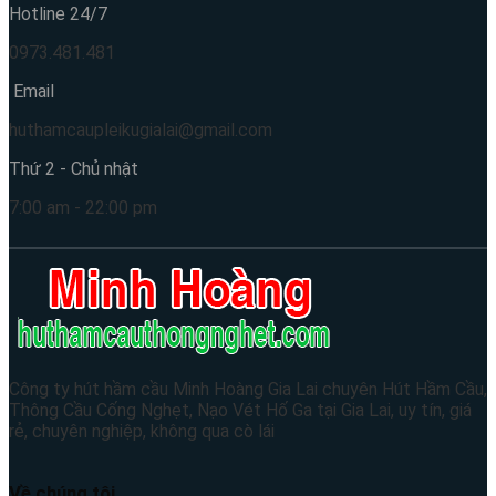
Hotline 24/7
0973.481.481
Email
huthamcaupleikugialai@gmail.com
Thứ 2 - Chủ nhật
7:00 am - 22:00 pm
Công ty hút hầm cầu Minh Hoàng Gia Lai chuyên Hút Hầm Cầu,
Thông Cầu Cống Nghẹt, Nạo Vét Hố Ga tại Gia Lai, uy tín, giá
rẻ, chuyên nghiệp, không qua cò lái
Về chúng tôi