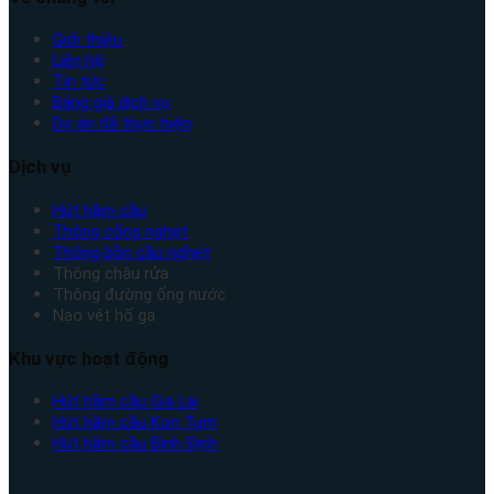
Giới thiệu
Liên hệ
Tin tức
Bảng giá dịch vụ
Dự án đã thực hiện
Dịch vụ
Hút hầm cầu
Thông cống nghẹt
Thông bồn cầu nghẹt
Thông chậu rửa
Thông đường ống nước
Nạo vét hố ga
Khu vực hoạt động
Hút hầm cầu Gia Lai
Hút hầm cầu Kon Tum
Hút hầm cầu Bình Định