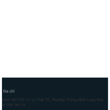
Địa chỉ
Hẻm 441/D2/37 Lý Thái Tổ, Phường Thống Nhất Làng Brel,
Ia Grai, Gia Lai