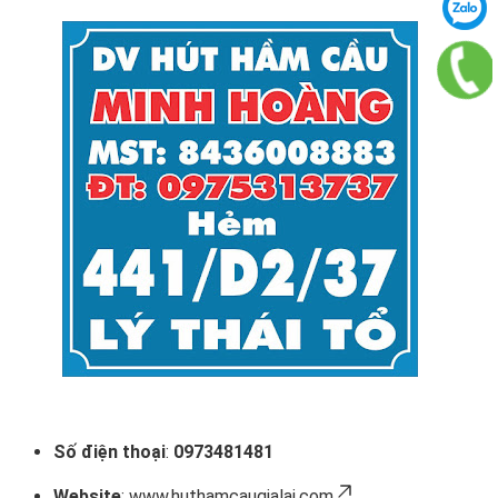
Số điện thoại
:
0973481481
Website
:
www.huthamcaugialai.com