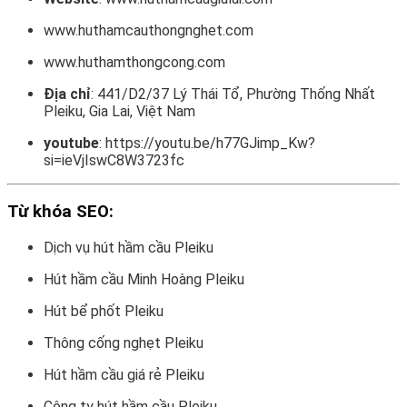
www.huthamcauthongnghet.com
www.huthamthongcong.com
Địa chỉ
: 441/D2/37 Lý Thái Tổ, Phường Thống Nhất
Pleiku, Gia Lai, Việt Nam
youtube
: https://youtu.be/h77GJimp_Kw?
si=ieVjIswC8W3723fc
Từ khóa SEO
:
Dịch vụ hút hầm cầu Pleiku
Hút hầm cầu Minh Hoàng Pleiku
Hút bể phốt Pleiku
Thông cống nghẹt Pleiku
Hút hầm cầu giá rẻ Pleiku
Công ty hút hầm cầu Pleiku