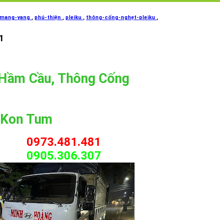
mang-yang
,
phú-thiện
,
pleiku
,
thông-cống-nghẹt-pleiku
,
1
 Hầm Cầu, Thông Cống
 Kon Tum
0973.481.481
0905.306.307