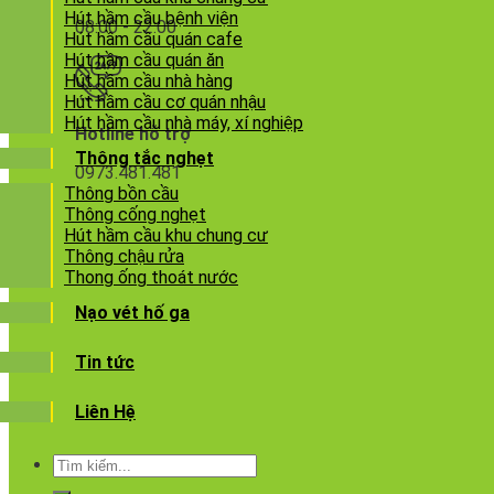
Hút hầm cầu bệnh viện
08:00 - 22:00
Hút hầm cầu quán cafe
Hút hầm cầu quán ăn
Hút hầm cầu nhà hàng
Hút hầm cầu cơ quán nhậu
Hút hầm cầu nhà máy, xí nghiệp
Hotline hỗ trợ
Thông tắc nghẹt
0973.481.481
Thông bồn cầu
Thông cống nghẹt
Hút hầm cầu khu chung cư
Thông chậu rửa
Thong ống thoát nước
Nạo vét hố ga
Tin tức
Liên Hệ