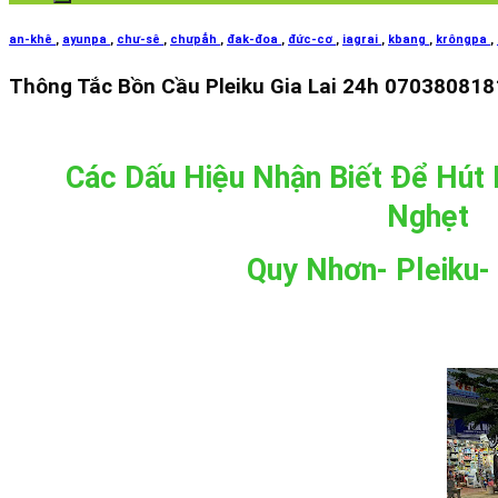
an-khê
,
ayunpa
,
chư-sê
,
chưpẳh
,
đak-đoa
,
đức-cơ
,
iagrai
,
kbang
,
krôngpa
,
Thông Tắc Bồn Cầu Pleiku Gia Lai 24h 070380818
Các Dấu Hiệu Nhận Biết Để Hút
Nghẹt
Quy Nhơn- Pleiku-