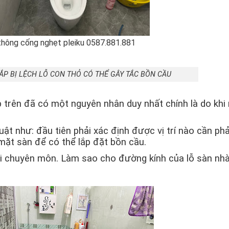
thông cống nghẹt pleiku 0587.881.881
ẮP BỊ LỆCH LỖ CON THỎ CÓ THỂ GÂY TẮC BỒN CẦU
 trên đã có một nguyên nhân duy nhất chính là do khi 
ật như: đầu tiên phải xác định được vị trí nào cần phả
 mặt sàn để có thể lắp đặt bồn cầu.
giỏi chuyên môn. Làm sao cho đường kính của lỗ sàn nh