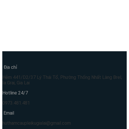
Địa chỉ
Hẻm 441/D2/37 Lý Thái Tổ, Phường Thống Nhất Làng Brel,
Ia Grai, Gia Lai
Hotline 24/7
0973.481.481
Email
huthamcaupleikugialai@gmail.com