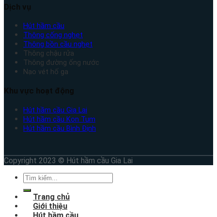
Dịch vụ
Hút hầm cầu
Thông cống nghẹt
Thông bồn cầu nghẹt
Thông chậu rửa
Thông đường ống nước
Nạo vét hố ga
Khu vực hoạt động
Hút hầm cầu Gia Lai
Hút hầm cầu Kon Tum
Hút hầm cầu Bình Định
Copyright 2023 © Hút hầm cầu Gia Lai
Trang chủ
Giới thiệu
Hút hầm cầu