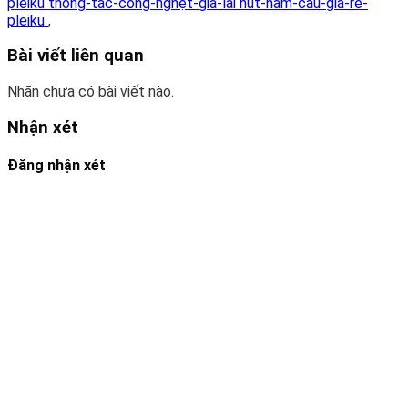
pleiku thông-tắc-cống-nghẹt-gia-lai hút-hầm-cầu-giá-rẻ-
pleiku
,
Bài viết liên quan
Nhãn chưa có bài viết nào.
Nhận xét
Đăng nhận xét