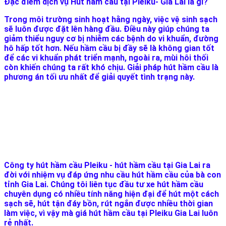
Đặc điểm dịch vụ Hút hầm cầu tại Pleiku- Gia Lai là gì?
Trong môi trường sinh hoạt hằng ngày, việc vệ sinh sạch
sẽ luôn được đặt lên hàng đầu. Điều này giúp chúng ta
giảm thiểu nguy cơ bị nhiễm các bệnh do vi khuẩn, đường
hô hấp tốt hơn. Nếu hầm cầu bị đầy sẽ là không gian tốt
để các vi khuẩn phát triển mạnh, ngoài ra, mùi hôi thối
còn khiến chúng ta rất khó chịu. Giải pháp hút hầm cầu là
phương án tối ưu nhất để giải quyết tình trạng này.
Công ty hút hầm cầu Pleiku - hút hầm cầu tại Gia Lai ra
đời với nhiệm vụ đáp ứng nhu cầu hút hầm cầu của bà con
tỉnh Gia Lai. Chúng tôi liên tục đầu tư xe hút hầm cầu
chuyên dụng có nhiều tính năng hiện đại để hút một cách
sạch sẽ, hút tận đáy bồn, rút ngắn được nhiều thời gian
làm việc, vì vậy mà giá hút hầm cầu tại Pleiku Gia Lai luôn
rẻ nhất.