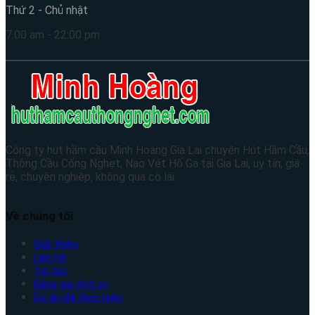
Thứ 2 - Chủ nhật
7:00 am - 22:00 pm
Công ty hút hầm cầu Minh Hoàng Gia Lai chuyên Hút Hầm Cầu,
Thông Cầu Cống Nghẹt, Nạo Vét Hố Ga tại Gia Lai, uy tín, giá
rẻ, chuyên nghiệp, không qua cò lái
Về chúng tôi
Giới thiệu
Liên hệ
Tin tức
Bảng giá dịch vụ
Dự án đã thực hiện