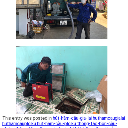
This entry was posted in
hút-hầm-cầu-gia-lai huthamcaugialai
huthamcaupleiku hút-hầm-cầu-pleiku thông-tắc-bồn-cầu-