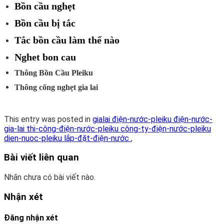
Bồn cầu nghẹt
Bồn cầu bị tắc
Tắc bồn cầu làm thế nào
Nghet bon cau
Thông Bồn Cầu Pleiku
Thông cống nghẹt gia lai
This entry was posted in
gialai điện-nước-pleiku điện-nước-
gia-lai thi-công-điện-nước-pleiku công-ty-điện-nước-pleiku
dien-nuoc-pleiku lắp-đặt-điện-nước
,
Bài viết liên quan
Nhãn chưa có bài viết nào.
Nhận xét
Đăng nhận xét