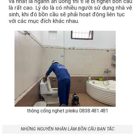
và nhất là ngành ăn uống thì tỉ lệ bị nghẹt bồn cầu
là rất cao. Lý do là có nhiều người sử dụng nhà vệ
sinh, khi đó bồn cầu sẽ phải hoạt động liên tục
với các mục đích khác nhau.
thông cống nghẹt pleiku 0838.481.481
NHỮNG NGUYÊN NHÂN LÀM BỒN CẦU BẠN TẮC