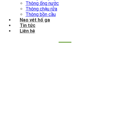
Thông ống nước
Thông chậu rửa
Thông bồn cầu
Nạo vét hố ga
Tin tức
Liên hệ