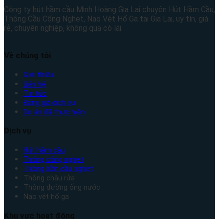
Công ty hút hầm cầu Minh Hoàng Gia Lai chuyên Hút Hầm Cầu,
Thông Cầu Cống Nghẹt, Nạo Vét Hố Ga tại Gia Lai, uy tín, giá
rẻ, chuyên nghiệp, không qua cò lái
Về chúng tôi
Giới thiệu
Liên hệ
Tin tức
Bảng giá dịch vụ
Dự án đã thực hiện
Dịch vụ
Hút hầm cầu
Thông cống nghẹt
Thông bồn cầu nghẹt
Thông chậu rửa
Thông đường ống nước
Nạo vét hố ga
Khu vực hoạt động