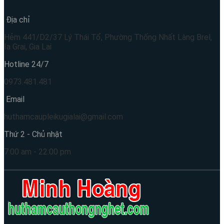
Địa chỉ
Hẻm 441/D2/37 Lý Thái Tổ, Phường Thống Nhất Làng Brel,
Ia Grai, Gia Lai
Hotline 24/7
0973.481.481
Email
huthamcaupleikugialai@gmail.com
Thứ 2 - Chủ nhật
7:00 am - 22:00 pm