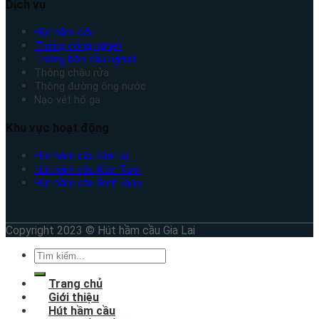
Dịch vụ
Hút hầm cầu
Thông cống nghẹt
Thông bồn cầu nghẹt
Thông chậu rửa
Thông đường ống nước
Nạo vét hố ga
Khu vực hoạt động
Hút hầm cầu Gia Lai
Hút hầm cầu Kon Tum
Hút hầm cầu Bình Định
Copyright 2023 © Hút hầm cầu Gia Lai
Trang chủ
Giới thiệu
Hút hầm cầu