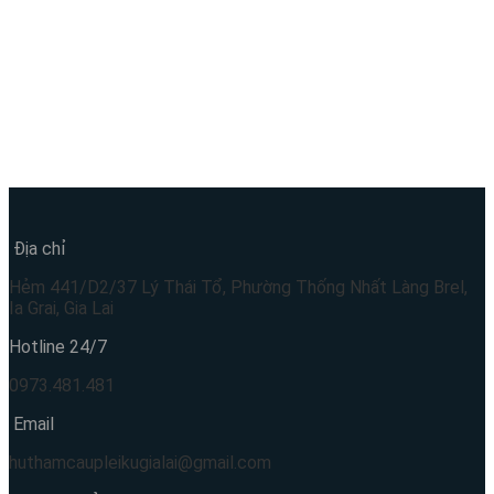
Địa chỉ
Hẻm 441/D2/37 Lý Thái Tổ, Phường Thống Nhất Làng Brel,
Ia Grai, Gia Lai
Hotline 24/7
0973.481.481
Email
huthamcaupleikugialai@gmail.com