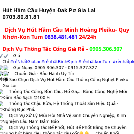
Hút Hầm Cầu Huyện Đak Pơ Gia Lai
0703.80.81.81
Dịch Vụ Hút Hầm Cầu Minh Hoàng Pleiku- Quy
Nhơn-Kon Tum
0838.481.481
24/24h
Dịch Vụ Thông Tắc Cống Giá Rẻ -
0905.306.307
Giá
Chỉ
#rẻNhấtGiaLai
#rẻnhấtBìnhĐịnh
#rẻnhấtkonTum
#rẻnhấtpl
Gọi Ngay: 0905.306.307 - 0915.327.327
Chuẩn Giá - Bảo Hành Uy Tín
Tại Sao Chọn Dịch Vụ Hút Hầm Cầu Thông Cống Nghẹt Pleiku
Gia Lai
Thông Tắc Cống, Bồn Cầu, Hố Ga,... Bằng Công Nghệ Mới
Đảm Bảo Sạch @100 %
Thông Tắc Chậu Rửa, Hệ Thống Thoát Sàn Hiệu Quả -
Không Đục Phá.
Dịch Vụ Xử Lý Mùi Hôi Nhà Vệ Sinh Chuyên Nghiệp, Kinh
Nghiệm Lâu Năm Đảm Bảo
Dịch Vụ Thông Tắc Bể Phốt, Hút Bể Phốt Bằng Xe Chuyên
Dụng hút hầm cầu, thông tắc cầu cống
Chuẩn Khối