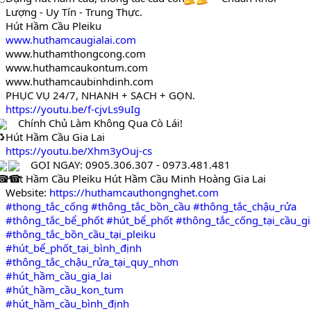
Lượng - Uy Tín - Trung Thực.
Hút Hầm Cầu Pleiku
www.huthamcaugialai.com
www.huthamthongcong.com
www.huthamcaukontum.com
www.huthamcaubinhdinh.com
PHỤC VỤ 24/7, NHANH + SẠCH + GỌN.
https://youtu.be/f-cjvLs9uIg
Chính Chủ Làm Không Qua Cò Lái!
Hút Hầm Cầu Gia Lai
https://youtu.be/Xhm3yOuj-cs
GỌI NGAY: 0905.306.307 - 0973.481.481
Hút Hầm Cầu Pleiku Hút Hầm Cầu Minh Hoàng Gia Lai
Website:
https://huthamcauthongnghet.com
#thong_tắc_cống
#thông_tắc_bồn_cầu
#thông_tắc_chậu_rửa
#thông_tắc_bể_phốt
#hút_bể_phốt
#thông_tắc_cống_tại_cầu_gi
#thông_tắc_bồn_cầu_tại_pleiku
#hút_bể_phốt_tại_bình_định
#thông_tắc_chậu_rửa_tại_quy_nhơn
#hút_hầm_cầu_gia_lai
#hút_hầm_cầu_kon_tum
#hút_hầm_cầu_bình_định