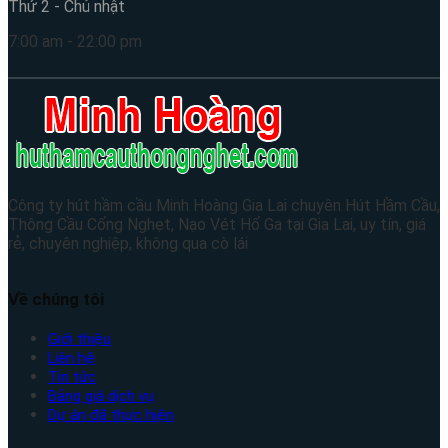
Thứ 2 - Chủ nhật
7:00 am - 22:00 pm
Công ty hút hầm cầu Minh Hoàng Gia Lai chuyên Hút Hầm Cầu,
Thông Cầu Cống Nghẹt, Nạo Vét Hố Ga tại Gia Lai, uy tín, giá
rẻ, chuyên nghiệp, không qua cò lái
Về chúng tôi
Giới thiệu
Liên hệ
Tin tức
Bảng giá dịch vụ
Dự án đã thực hiện