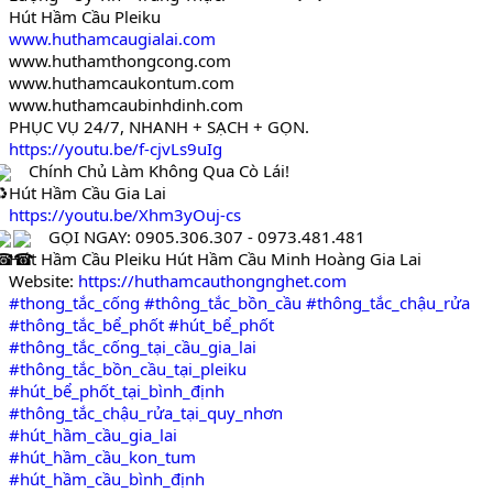
Hút Hầm Cầu Pleiku
www.huthamcaugialai.com
www.huthamthongcong.com
www.huthamcaukontum.com
www.huthamcaubinhdinh.com
PHỤC VỤ 24/7, NHANH + SẠCH + GỌN.
https://youtu.be/f-cjvLs9uIg
Chính Chủ Làm Không Qua Cò Lái!
Hút Hầm Cầu Gia Lai
https://youtu.be/Xhm3yOuj-cs
GỌI NGAY: 0905.306.307 - 0973.481.481
Hút Hầm Cầu Pleiku Hút Hầm Cầu Minh Hoàng Gia Lai
Website:
https://huthamcauthongnghet.com
#thong_tắc_cống
#thông_tắc_bồn_cầu
#thông_tắc_chậu_rửa
#thông_tắc_bể_phốt
#hút_bể_phốt
#thông_tắc_cống_tại_cầu_gia_lai
#thông_tắc_bồn_cầu_tại_pleiku
#hút_bể_phốt_tại_bình_định
#thông_tắc_chậu_rửa_tại_quy_nhơn
#hút_hầm_cầu_gia_lai
#hút_hầm_cầu_kon_tum
#hút_hầm_cầu_bình_định