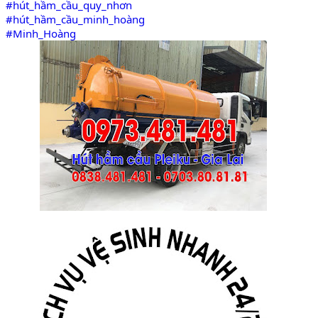
#hút_hầm_cầu_quy_nhơn
#hút_hầm_cầu_minh_hoàng
#Minh_Hoàng