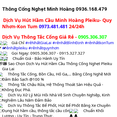
Thông Cống Nghẹt Minh Hoàng 0936.168.479
Dịch Vụ Hút Hầm Cầu Minh Hoàng Pleiku- Quy
Nhơn-Kon Tum
0973.481.481
24/24h
Dịch Vụ Thông Tắc Cống Giá Rẻ -
0905.306.307
Giá Chỉ
#rẻNhấtGiaLai
#rẻnhấtBìnhĐịnh
#rẻnhấtkonTum
#rẻnhấtpleiku
#rẻnhấtquynhơn
Gọi Ngay: 0905.306.307 - 0915.327.327
Chuẩn Giá - Bảo Hành Uy Tín
Tại Sao Chọn Dịch Vụ Hút Hầm Cầu Thông Cống Nghẹt Pleiku
Gia Lai
Thông Tắc Cống, Bồn Cầu, Hố Ga,... Bằng Công Nghệ Mới
Đảm Bảo Sạch @100 %
Thông Tắc Chậu Rửa, Hệ Thống Thoát Sàn Hiệu Quả -
Không Đục Phá.
Dịch Vụ Xử Lý Mùi Hôi Nhà Vệ Sinh Chuyên Nghiệp, Kinh
Nghiệm Lâu Năm Đảm Bảo
Dịch Vụ Thông Tắc Bể Phốt, Hút Bể Phốt Bằng Xe Chuyên
Dụng hút hầm cầu, thông tắc cầu cống
Chuẩn Khối
Lượng - Uy Tín - Trung Thực.