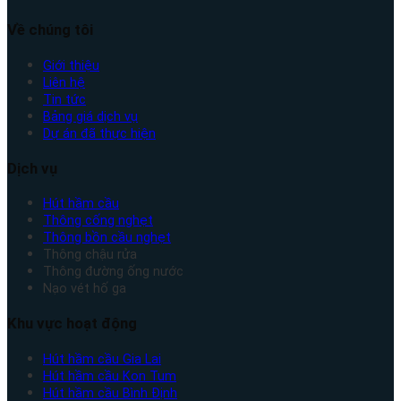
Về chúng tôi
Giới thiệu
Liên hệ
Tin tức
Bảng giá dịch vụ
Dự án đã thực hiện
Dịch vụ
Hút hầm cầu
Thông cống nghẹt
Thông bồn cầu nghẹt
Thông chậu rửa
Thông đường ống nước
Nạo vét hố ga
Khu vực hoạt động
Hút hầm cầu Gia Lai
Hút hầm cầu Kon Tum
Hút hầm cầu Bình Định