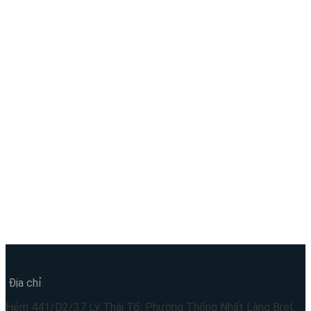
Địa chỉ
Hẻm 441/D2/37 Lý Thái Tổ, Phường Thống Nhất Làng Brel,