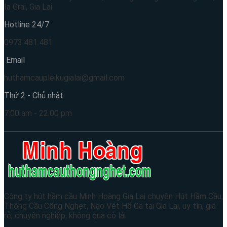
Ia Grai, Gia Lai
Hotline 24/7
0973.481.481
Email
huthamcaupleikugialai@gmail.com
Thứ 2 - Chủ nhật
7:00 am - 22:00 pm
Công ty hút hầm cầu Minh Hoàng Gia Lai chuyên Hút Hầm Cầu,
Thông Cầu Cống Nghẹt, Nạo Vét Hố Ga tại Gia Lai, uy tín, giá
rẻ, chuyên nghiệp, không qua cò lái