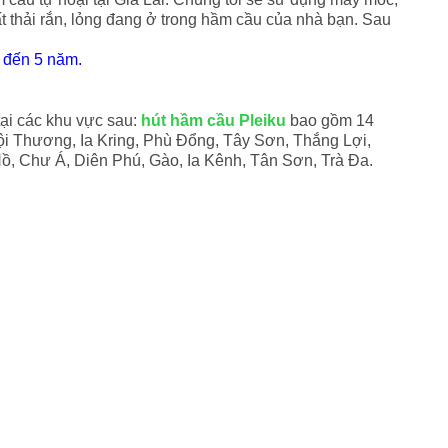
ất thải rắn, lỏng đang ở trong hầm cầu của nhà bạn. Sau
 đến 5 năm.
ại các khu vực sau:
hút hầm cầu Pleiku
bao gồm 14
i Thương, Ia Kring, Phù Đổng, Tây Sơn, Thắng Lợi,
Hồ, Chư Á, Diên Phú, Gào, Ia Kênh, Tân Sơn, Trà Đa.