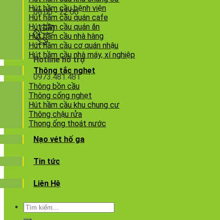
Hút hầm cầu bệnh viện
08:00 - 22:00
Hút hầm cầu quán cafe
Hút hầm cầu quán ăn
Hút hầm cầu nhà hàng
Hút hầm cầu cơ quán nhậu
Hút hầm cầu nhà máy, xí nghiệp
Hotline hỗ trợ
Thông tắc nghẹt
0973.481.481
Thông bồn cầu
Thông cống nghẹt
Hút hầm cầu khu chung cư
Thông chậu rửa
Thong ống thoát nước
Nạo vét hố ga
Tin tức
Liên Hệ