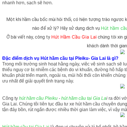
nhanh hơn, sạch sẽ hơn.
Một khi hầm cầu bốc mùi hôi thối, có hiện tượng trào ngược 
Hút hầm cầu 
nào để xử lý? Hãy sử dụng dịch vụ
Hút Hầm Cầu Gia Lai
Ở bài viết này, công ty
chúng tôi xin g
khách dành thời gia
Đặc điểm dịch vụ Hút hầm cầu tại Pleiku- Gia Lai là gì?
Trong môi trường sinh hoạt hằng ngày, việc vệ sinh sạch sẽ l
thiểu nguy cơ bị nhiễm các bệnh do vi khuẩn, đường hô hấp tố
khuẩn phát triển mạnh, ngoài ra, mùi hôi thối còn khiến chúng 
ưu nhất để giải quyết tình trạng này.
Công ty
hút hầm cầu Pleiku
-
hút hầm cầu tại Gia La
i
ra đời vớ
Gia Lai. Chúng tôi liên tục đầu tư xe hút hầm cầu chuyên dụng
tận đáy bồn, rút ngắn được nhiều thời gian làm việc, vì vậy m
Hút hầm cầu tại Gia Lai
là đơn vị chuyên xử lý bể phốt, bề hầ