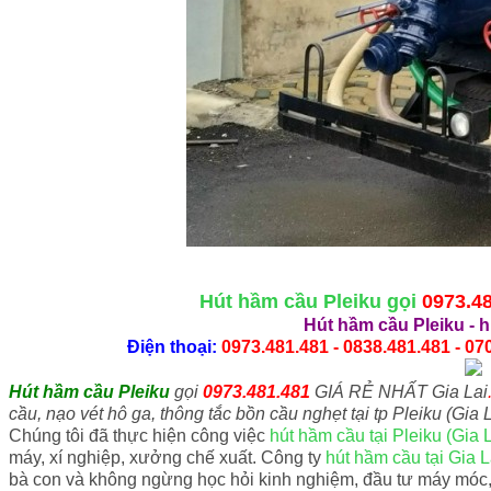
Hút hầm cầu Pleiku gọi
0973.4
Hút hầm cầu Pleiku
-
h
Điện thoại:
0973.481.481 - 0838.481.481 - 070
Hút hầm cầu Pleiku
gọi
0973.481.481
GIÁ RẺ NHẤT Gia Lai
cầu, nạo vét hô ga, thông tắc bồn cầu nghẹt tại tp Pleiku (Gia L
Chúng tôi đã thực hiện công việc
hút hầm cầu tại Pleiku (Gia L
máy, xí nghiệp, xưởng chế xuất. Công ty
hút hầm cầu tại Gia L
bà con và không ngừng học hỏi kinh nghiệm, đầu tư máy móc,