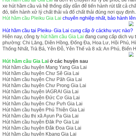
xe hút hầm cầu và hệ thống dây dẫn để tiến hành rút tất cả ch
đó, tiến hành xử lý chất thải và đổ chất thải đúng nơi quy định.
Hút hầm cầu Pleiku Gia Lai
chuyên nghiệp nhất, bảo hành lên
Hút hầm cầu tại Pleiku- Gia Lai cung cấp ở cáckhu vực nào?
Hiện nay, công ty
hút hầm cầu Gia Lai
đang cung cấp dịch vụ t
phường: Chi Lăng, Diên Hồng, Đống Đa, Hoa Lư, Hội Phú, Hộ
Thống Nhất, Trà Bá, Yên Đỗ, Yên Thế và 8 xã: An Phú, Biển 
Hút hầm cầu Gia La
i ở các huyện sau
Hút hầm cầu huyện Mang Yang Gia Lai
Hút hầm cầu huyện Chư Sê Gia Lai
Hút hầm cầu huyện Chư Păh Gia Lai
Hút hầm cầu huyện Chư Prong Gia Lai
Hút hầm cầu huyện IAGRAI Gia Lai
Hút hầm cầu huyện Đức Cơ Gia Lai
Hút hầm cầu huyện Chư Pưh Gia Lai
Hút hầm cầu huyện Phú Thiện Gia Lai
Hút hầm cầu thị xã Ayun Pa Gia Lai
Hút hầm cầu huyện Đăk Pơ Gia Lai
Hút hầm cầu huyện Đắk Đoa Gia Lai
Hút hầm cầu huyện Kbang Gia Lai