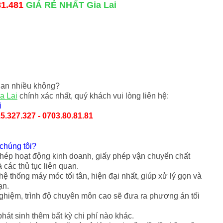
81.481
GIÁ RẺ NHẤT Gia Lai
ian nhiều không?
a Lai
chính xác nhất, quý khách vui lòng liên hệ:
i
15.327.327 - 0703.80.81.81
chúng tôi?
phép hoạt động kinh doanh, giấy phép vận chuyển chất
à các thủ tục liên quan.
ệ thống máy móc tối tân, hiện đại nhất, giúp xử lý gọn và
ạn.
ghiệm, trình độ chuyên môn cao sẽ đưa ra phương án tối
hát sinh thêm bất kỳ chi phí nào khác.