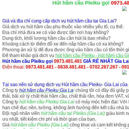
Hút hầm cầu Pleiku gọi
0973.4
Giá và địa chỉ cung cấp dịch vụ hút hầm cầu tại Gia Lai?
Giá dịch vụ hút hầm cầu phụ thuộc vào nhiều yếu tố, cụ thể:
Địa chỉ nhà đưa xe có vào được tận nơi hay không?
Dung tích, khối lượng hầm cầu cần hút là bao nhiêu?
Khoảng cách từ điểm đỗ xe đến nắp hầm cầu có xa không?
Phương án xử lý để đưa được ống vào hầm cầu có tốn thời g
Để tham khảo giá dịch vụ
hút hầm cầu Pleiku - hút hầm cầu Gi
Hút hầm cầu Pleiku
gọi
0973.481.481
GIÁ RẺ NHẤT Gia La
Điện thoại:
0973.481.481 - 0838.481.481 - 0702.267.267 - 09
Tại sao nên sử dụng dịch vụ Hút hầm cầu Pleiku- Gia Lai của 
Công ty
hút hầm cầu Pleiku Gia La
i
chúng tôi có đầy đủ giấy 
thải, bãi xử lý chất thải hầm cầu, chất thải rắn, hóa đơn VAT, v
Công ty
hút hầm cầu Pleiku Gia Lai
có máy móc hiện đại: Với h
hạn chế đục nền, tường, không ảnh hưởng đến kết cấu nhà b
Đội ngũ nhân viên
hút hầm cầu tại Pleiku (Gia Lai)
giàu kinh n
ưu nhất, tiết kiệm chi phí và thời gian của bạn.
Giá
hút hầm cầu Pleiku (Gia Lai)
công khai và cam kết không p