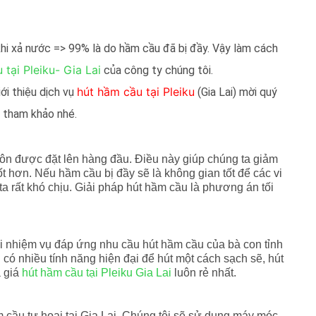
khi xả nước => 99% là do hầm cầu đã bị đầy. Vậy làm cách
tại Pleiku- Gia Lai
của công ty chúng tôi.
hút hầm cầu tại Pleiku
iới thiệu dịch vụ
(Gia Lai) mời quý
n tham khảo nhé.
uôn được đặt lên hàng đầu. Điều này giúp chúng ta giảm
t hơn. Nếu hầm cầu bị đầy sẽ là không gian tốt để các vi
ta rất khó chịu. Giải pháp hút hầm cầu là phương án tối
i nhiệm vụ đáp ứng nhu cầu hút hầm cầu của bà con tỉnh
 có nhiều tính năng hiện đại để hút một cách sạch sẽ, hút
à giá
hút hầm cầu tại Pleiku Gia Lai
luôn rẻ nhất.
m cầu tự hoại tại Gia Lai. Chúng tôi sẽ sử dụng máy móc,