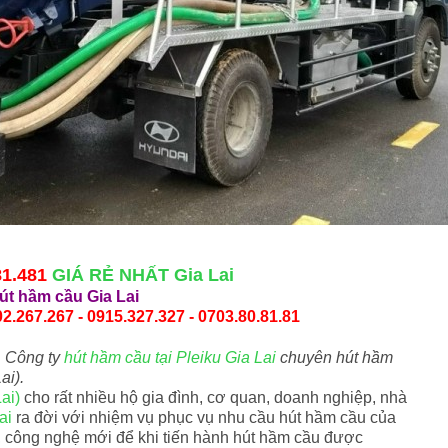
81.481
GIÁ RẺ NHẤT Gia Lai
út hầm cầu Gia Lai
2.267.267 - 0915.327.327 - 0703.80.81.81
.
Công ty
hút hầm cầu tại Pleiku Gia Lai
chuyên hút hầm
ai).
ai)
cho rất nhiều hộ gia đình, cơ quan, doanh nghiệp, nhà
ai
ra đời với nhiệm vụ phục vụ nhu cầu hút hầm cầu của
 công nghệ mới để khi tiến hành hút hầm cầu được