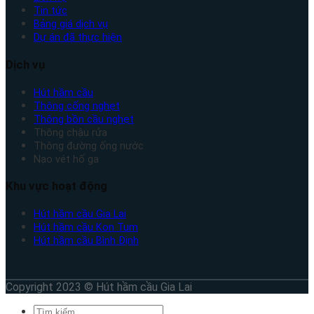
Tin tức
Bảng giá dịch vụ
Dự án đã thực hiện
Dịch vụ
Hút hầm cầu
Thông cống nghẹt
Thông bồn cầu nghẹt
Thông chậu rửa
Thông đường ống nước
Nạo vét hố ga
Khu vực hoạt động
Hút hầm cầu Gia Lai
Hút hầm cầu Kon Tum
Hút hầm cầu Bình Định
Copyright 2023 © Hút hầm cầu Gia Lai