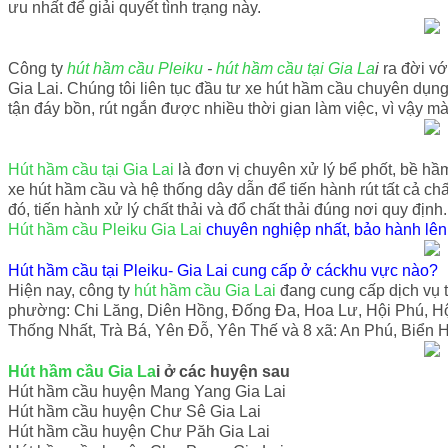
ưu nhất để giải quyết tình trạng này.
Công ty
hút hầm cầu Pleiku
-
hút hầm cầu tại Gia La
i
ra đời vớ
Gia Lai. Chúng tôi liên tục đầu tư xe hút hầm cầu chuyên dụng
tận đáy bồn, rút ngắn được nhiều thời gian làm việc, vì vậy m
Hút hầm cầu tại Gia Lai
là đơn vị chuyên xử lý bể phốt, bề hầ
xe hút hầm cầu và hệ thống dây dẫn để tiến hành rút tất cả ch
đó, tiến hành xử lý chất thải và đổ chất thải đúng nơi quy định.
Hút hầm cầu Pleiku Gia Lai
chuyên nghiệp nhất, bảo hành lên
Hút hầm cầu tại Pleiku- Gia Lai cung cấp ở cáckhu vực nào?
Hiện nay, công ty
hút hầm cầu Gia Lai
đang cung cấp dịch vụ t
phường: Chi Lăng, Diên Hồng, Đống Đa, Hoa Lư, Hội Phú, Hộ
Thống Nhất, Trà Bá, Yên Đỗ, Yên Thế và 8 xã: An Phú, Biển 
Hút hầm cầu Gia La
i ở các huyện sau
Hút hầm cầu huyện Mang Yang Gia Lai
Hút hầm cầu huyện Chư Sê Gia Lai
Hút hầm cầu huyện Chư Păh Gia Lai