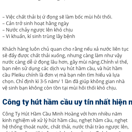
– Việc chất thải bị ứ đọng sẽ làm bốc mùi hôi thối.
– Cản trở sinh hoạt hằng ngày
– Nước chảy ngược lên khó chịu
– Vi khuẩn, kí sinh trùng lây bệnh
Khách hàng luôn chủ quan cho rằng nếu xả nước liên tục
sẽ đẩy được chất thải xuống, nhưng càng làm như vậy
nước càng dễ ứ đọng lâu hơn, gây mùi nặng.Chính vì thế,
bạn nên sử dụng các dịch vụ hút hầm cầu, và hút hầm
cầu Pleiku chính là đơn vị mà bạn nên tìm hiểu và lựa
chọn. Chỉ định kì 3-5 năm/ 1 lần đã giúp không gian nhà
vệ sinh bạn không còn tồn tại mùi hôi thối khó chịu.
Công ty hút hầm cầu uy tín nhất hiện n
Công Ty Hút Hầm Cầu Minh Hoàng với hơn nhiều năm
kinh nghiệm về xử lý hút hầm cầu, nghẹt hầm cầu, nghẹt
hệ thống thoát nước, chất thải, nước thải trào ngược lên,