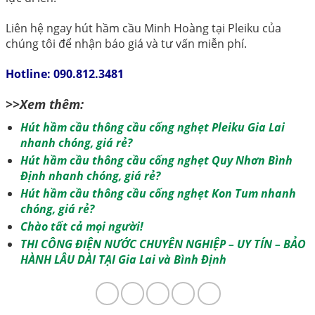
Liên hệ ngay hút hầm cầu Minh Hoàng tại Pleiku của
chúng tôi để nhận báo giá và tư vấn miễn phí.
Hotline: 090.812.3481
>>Xem thêm:
Hút hầm cầu thông cầu cống nghẹt Pleiku Gia Lai
nhanh chóng, giá rẻ?
Hút hầm cầu thông cầu cống nghẹt Quy Nhơn Bình
Định nhanh chóng, giá rẻ?
Hút hầm cầu thông cầu cống nghẹt Kon Tum nhanh
chóng, giá rẻ?
Chào tất cả mọi người!
THI CÔNG ĐIỆN NƯỚC CHUYÊN NGHIỆP – UY TÍN – BẢO
HÀNH LÂU DÀI TẠI Gia Lai và Bình Định