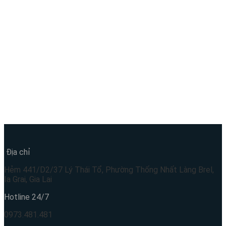
Địa chỉ
Hẻm 441/D2/37 Lý Thái Tổ, Phường Thống Nhất Làng Brel,
Ia Grai, Gia Lai
Hotline 24/7
0973.481.481