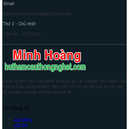
Email
huthamcaupleikugialai@gmail.com
Thứ 2 - Chủ nhật
7:00 am - 22:00 pm
Công ty hút hầm cầu Minh Hoàng Gia Lai chuyên Hút Hầm Cầu,
Thông Cầu Cống Nghẹt, Nạo Vét Hố Ga tại Gia Lai, uy tín, giá
rẻ, chuyên nghiệp, không qua cò lái
Về chúng tôi
Giới thiệu
Liên hệ